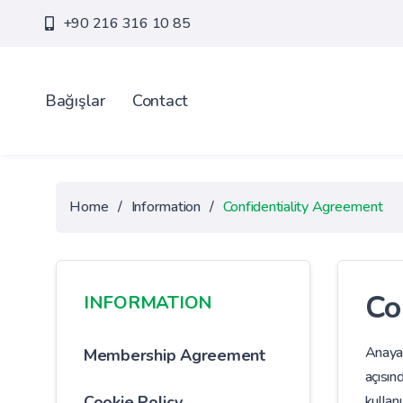
+90 216 316 10 85
Bağışlar
Contact
Home
/
Information
/
Confidentiality Agreement
Co
INFORMATION
Anayas
Membership Agreement
açısın
Cookie Policy
kullan