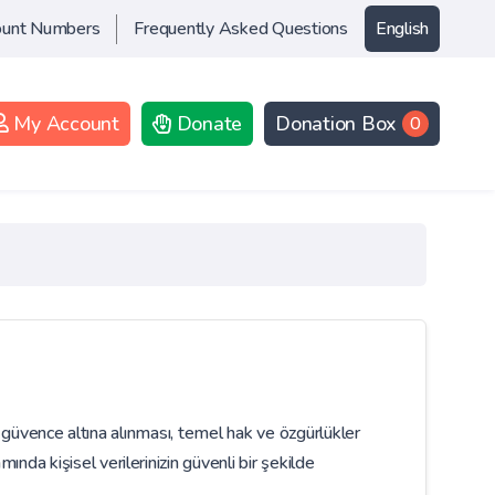
ount Numbers
Frequently Asked Questions
English
My Account
Donate
Donation Box
0
 güvence altına alınması, temel hak ve özgürlükler
kişisel verilerinizin güvenli bir şekilde