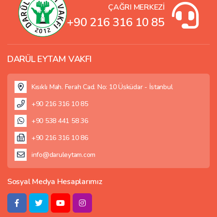
ÇAĞRI MERKEZİ
+90 216 316 10 85
DARÜL EYTAM VAKFI
Kısıklı Mah. Ferah Cad. No: 10 Üsküdar - İstanbul
+90 216 316 10 85
+90 538 441 58 36
+90 216 316 10 86
info@daruleytam.com
Sosyal Medya Hesaplarımız