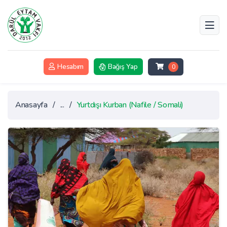
Hesabım
Bağış Yap
0
Anasayfa
/
...
/
Yurtdışı Kurban (Nafile / Somali)