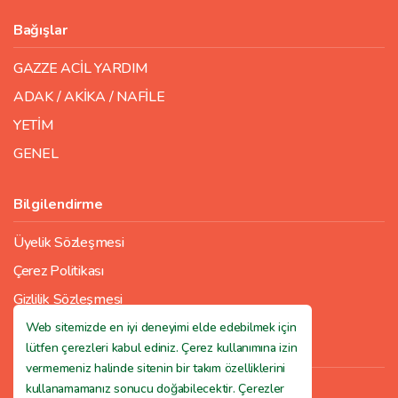
Bağışlar
GAZZE ACİL YARDIM
ADAK / AKİKA / NAFİLE
YETİM
GENEL
Bilgilendirme
Üyelik Sözleşmesi
Çerez Politikası
Gizlilik Sözleşmesi
Web sitemizde en iyi deneyimi elde edebilmek için
lütfen çerezleri kabul ediniz. Çerez kullanımına izin
Bize Ulaşın
vermemeniz halinde sitenin bir takım özelliklerini
İletişim Bilgileri
kullanamamanız sonucu doğabilecektir. Çerezler