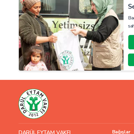
S
Bağ
sah
Bağışlar
DARÜL EYTAM VAKFI